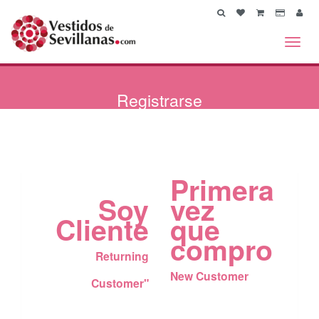
Toggl
navig
Registrarse
Primera
Soy
vez
Cliente
que
compro
Returning
New Customer
Customer"