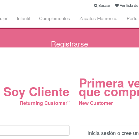
Buscar
Ver lista d
ujer
Infantil
Complementos
Zapatos Flamenco
Perfu
Registrarse
Primera v
Soy Cliente
que comp
Returning Customer"
New Customer
Inicia sesión o cree u