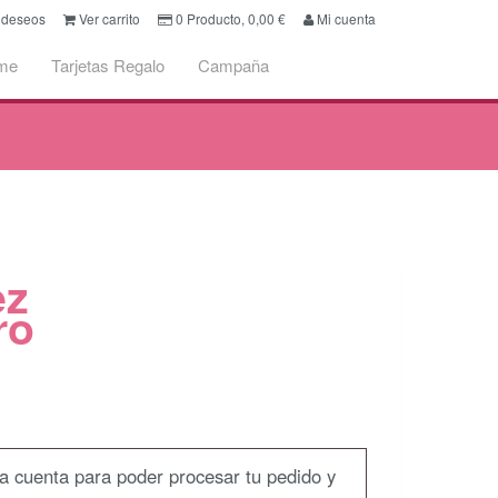
e deseos
Ver carrito
0
Producto,
0,00
€
Mi cuenta
me
Tarjetas Regalo
Campaña
ez
ro
na cuenta para poder procesar tu pedido y