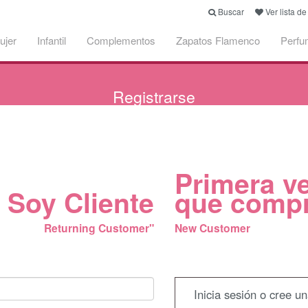
Buscar
Ver lista d
ujer
Infantil
Complementos
Zapatos Flamenco
Perfu
Registrarse
Primera v
Soy Cliente
que comp
Returning Customer"
New Customer
Inicia sesión o cree u