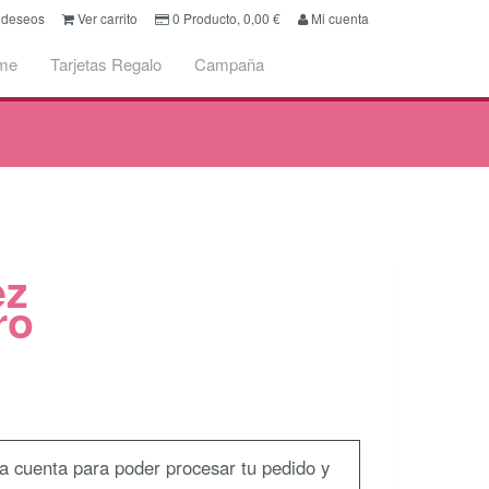
e deseos
Ver carrito
0
Producto,
0,00
€
Mi cuenta
me
Tarjetas Regalo
Campaña
ez
ro
na cuenta para poder procesar tu pedido y