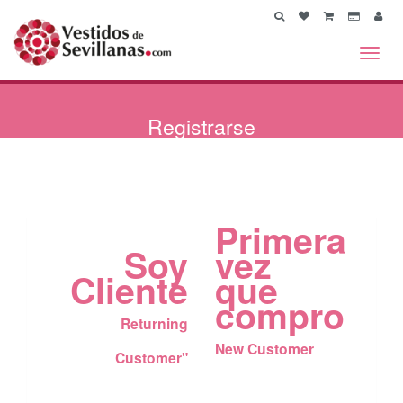
Toggl
navig
Registrarse
Primera
Soy
vez
Cliente
que
compro
Returning
New Customer
Customer"