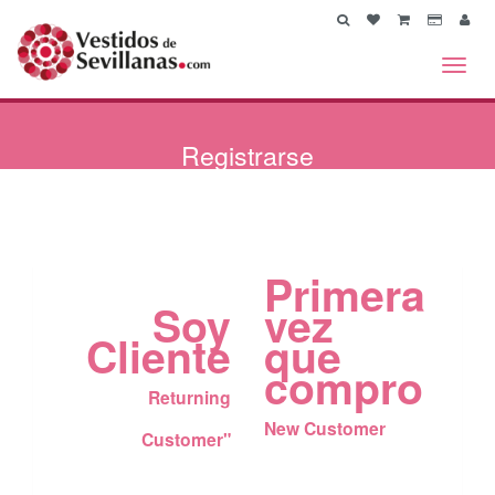
Toggl
navig
Registrarse
Primera
Soy
vez
Cliente
que
compro
Returning
New Customer
Customer"