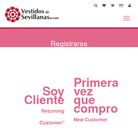
Toggl
navig
Registrarse
Primera
Soy
vez
Cliente
que
compro
Returning
New Customer
Customer"