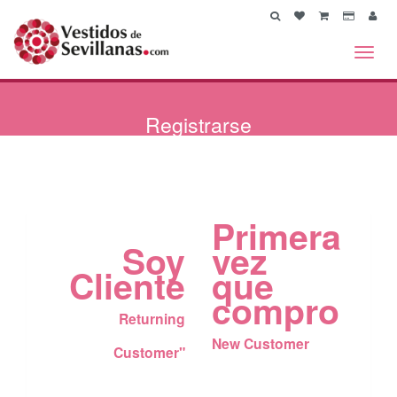
Toggl
navig
Registrarse
Primera
Soy
vez
Cliente
que
compro
Returning
New Customer
Customer"