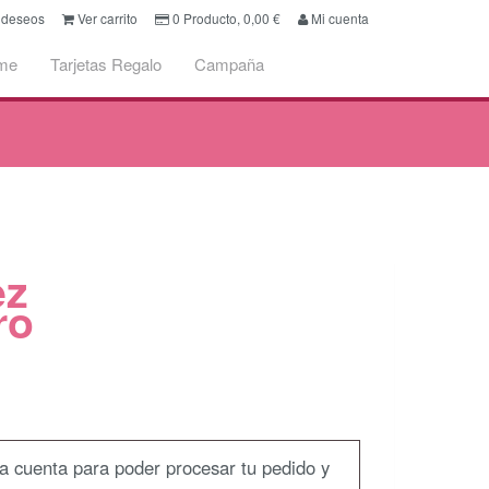
e deseos
Ver carrito
0
Producto,
0,00
€
Mi cuenta
me
Tarjetas Regalo
Campaña
ez
ro
na cuenta para poder procesar tu pedido y