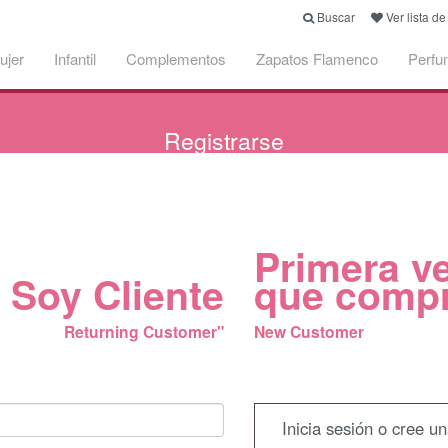
Buscar
Ver lista d
ujer
Infantil
Complementos
Zapatos Flamenco
Perfu
Registrarse
Primera v
Soy Cliente
que comp
Returning Customer"
New Customer
Inicia sesión o cree u