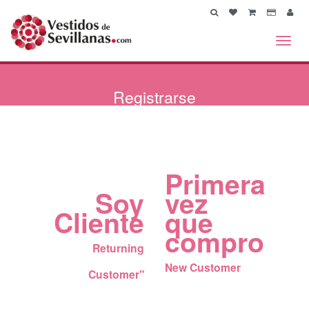
Toggl
navig
Registrarse
Primera
Soy
vez
Cliente
que
compro
Returning
New Customer
Customer"