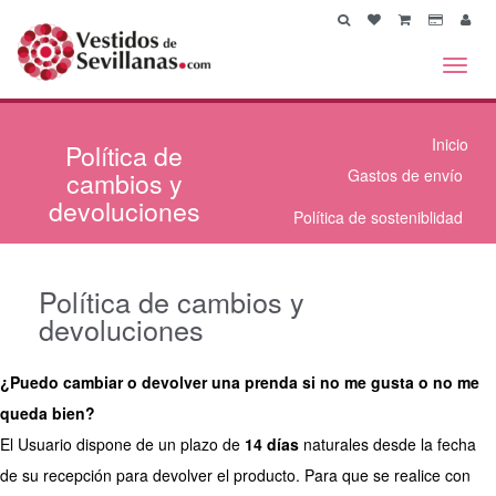
Toggl
navig
Inicio
Política
de
cambios y
Gastos de envío
devoluciones
Política de sosteniblidad
Política de cambios y
devoluciones
¿Puedo cambiar o devolver una prenda si no me gusta o no me
queda bien?
El Usuario dispone de un plazo de
14 días
naturales desde la fecha
de su recepción para devolver el producto. Para que se realice con