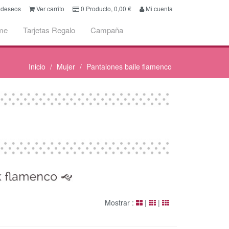
e deseos
Ver carrito
0
Producto,
0,00
€
Mi cuenta
me
Tarjetas Regalo
Campaña
Inicio
Mujer
Pantalones baile flamenco
Mostrar :
|
|