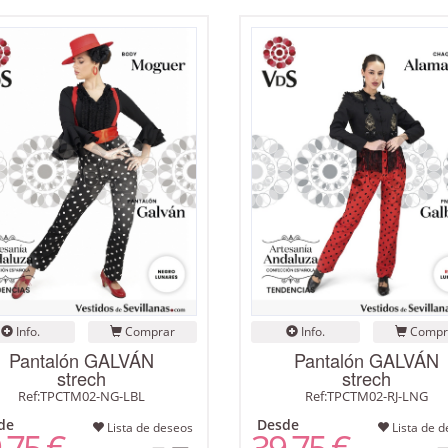
Info.
Comprar
Info.
Compr
Pantalón GALVÁN
Pantalón GALVÁN
strech
strech
Ref:TPCTM02-NG-LBL
Ref:TPCTM02-RJ-LNG
de
Desde
Lista de deseos
Lista de d
,75 €
39,75 €