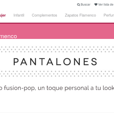
Buscar
Ver lista d
jer
Infantil
Complementos
Zapatos Flamenco
Perfu
lamenco