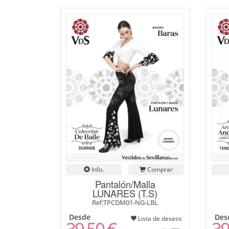
Info.
Comprar
Pantalón/Malla
LUNARES (T.S)
Ref:TPCDM01-NG-LBL
Desde
Des
Lista de deseos
39,50 €
39