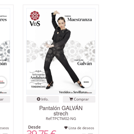
ar
Info.
Comprar
Pantalón GALVÁN
strech
Ref:TPCTM02-NG
Desde
eseos
Lista de deseos
39,75 €