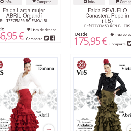
Info.
Comprar
Info.
Compr
Falda Larga mujer
Falda REVUELO
ABRIL Organdí
Canastera Popelín
(T.S)
Ref:TFFCEM56-BC-EMO/LBL
Ref:TFFCEM53-RC/LBL-ERS
de
Lista de deseos
6,95 €
Desde
Lista de d
175,95 €
Comparte
Comparte