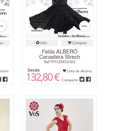
ar
Info.
Comprar
Falda ALBERO
Canastera Strech
Ref:TFFCEM53-NG
Desde
eseos
Lista de deseos
132,80 €
Comparte