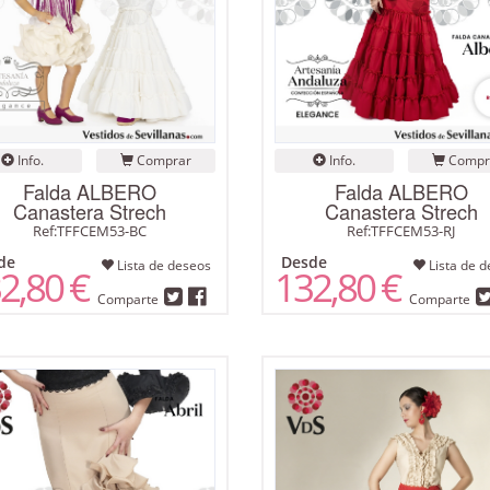
Info.
Comprar
Info.
Compr
Falda ALBERO
Falda ALBERO
Canastera Strech
Canastera Strech
Ref:TFFCEM53-BC
Ref:TFFCEM53-RJ
de
Desde
Lista de deseos
Lista de d
2,80 €
132,80 €
Comparte
Comparte