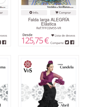
ar
Info.
Comprar
Falda larga ALEGRÍA
Elástica
Ref:TFFCEM55-VR
Desde
eseos
Lista de deseos
125,75 €
Comparte