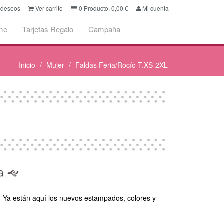
e deseos
Ver carrito
0
Producto,
0,00
€
Mi cuenta
me
Tarjetas Regalo
Campaña
Inicio
Mujer
Faldas Feria/Rocío T.XS-2XL
. Ya están aquí los nuevos estampados, colores y