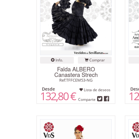
Info.
Comprar
Falda ALBERO
Canastera Strech
Ref:TFFCEM53-NG
Desde
Des
Lista de deseos
132,80 €
12
Comparte