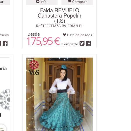
ar
Info.
Comprar
Falda REVUELO
Canastera Popelín
(T.S)
Ref:TFFCEM53-BV-ERM/LBL
Desde
eseos
Lista de deseos
175,95 €
Comparte