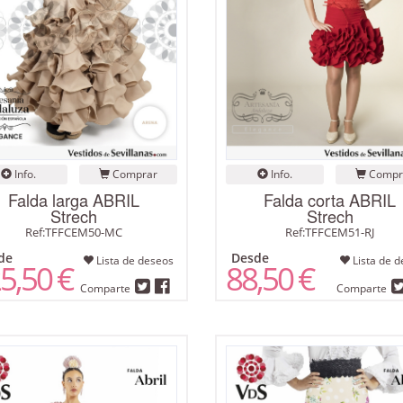
Info.
Comprar
Info.
Compr
Falda larga ABRIL
Falda corta ABRIL
Strech
Strech
Ref:TFFCEM50-MC
Ref:TFFCEM51-RJ
de
Desde
Lista de deseos
Lista de d
5,50 €
88,50 €
Comparte
Comparte