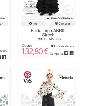
ar
Info.
Comprar
Falda larga ABRIL
Strech
Ref:TFFCEM50-NG
Desde
Lista de deseos
132,80 €
eseos
Comparte