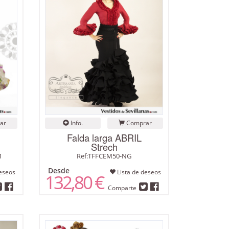
ar
Info.
Comprar
Falda larga ABRIL
Strech
M
Ref:TFFCEM50-NG
Desde
eseos
Lista de deseos
132,80 €
Comparte