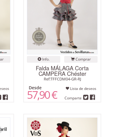
ar
Info.
Comprar
Falda MÁLAGA Corta
CAMPERA Chéster
Ref:TFFCDM04-GR-RJ
Desde
eseos
Lista de deseos
57,90 €
Comparte