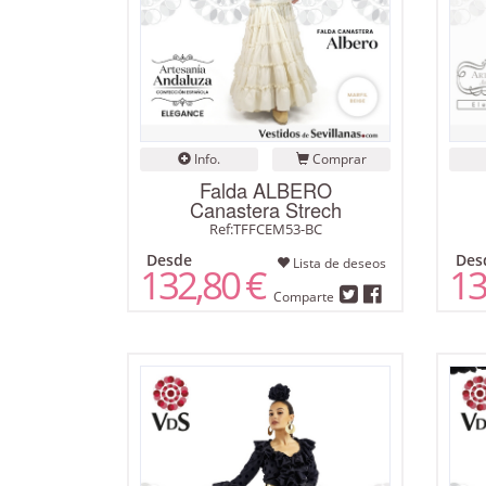
Info.
Comprar
Falda ALBERO
Canastera Strech
Ref:TFFCEM53-BC
Desde
Des
Lista de deseos
132,80 €
13
Comparte