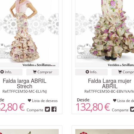
Info.
Comprar
Info.
Compr
Falda larga ABRIL
Falda Larga mujer
Strech
ABRIL
Ref:TFFCEM50-MC-ELI/NJ
Ref:TFFCEM50-BC-EBV/VA/
de
Desde
Lista de deseos
Lista de d
2,80 €
132,80 €
Comparte
Comparte