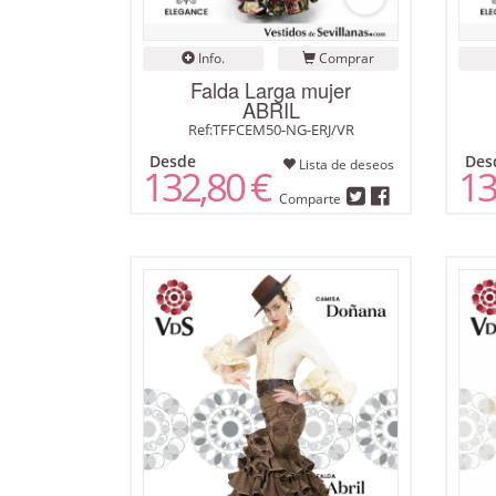
Info.
Comprar
Falda Larga mujer
ABRIL
Ref:TFFCEM50-NG-ERJ/VR
Desde
Des
Lista de deseos
132,80 €
13
Comparte