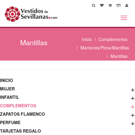
Toggl
navig
Inicio
Complementos
Mantillas
Mantones/Picos/Mantillas
Mantillas
INICIO
+
MUJER
+
INFANTIL
+
COMPLEMENTOS
+
ZAPATOS FLAMENCO
+
PERFUME
TARJETAS REGALO