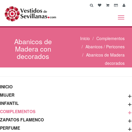
Toggl
navig
Inicio
Complementos
Abanicos
de
Madera con
Abanicos / Pericones
decorados
Abanicos de Madera
decorados
INICIO
+
MUJER
+
INFANTIL
+
COMPLEMENTOS
+
ZAPATOS FLAMENCO
+
PERFUME