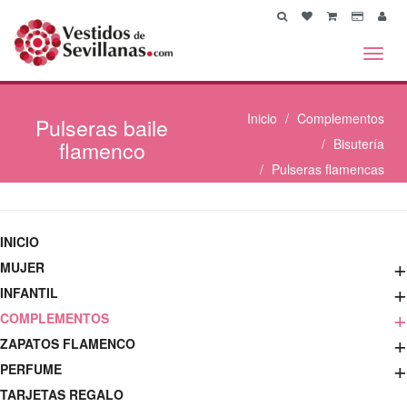
Toggl
navig
Inicio
Complementos
Pulseras
baile
flamenco
Bisutería
Pulseras flamencas
INICIO
+
MUJER
+
INFANTIL
+
COMPLEMENTOS
+
ZAPATOS FLAMENCO
+
PERFUME
TARJETAS REGALO