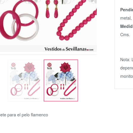
Pendi
metal,
Medid
Cms.
Nota: 
depend
monitor
lete para el pelo flamenco