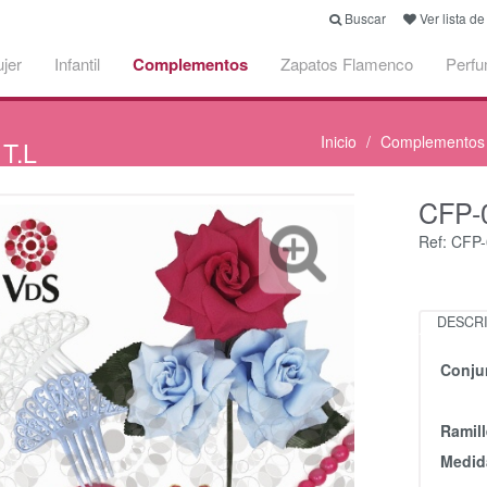
Buscar
Ver lista d
jer
Infantil
Complementos
Zapatos Flamenco
Perf
Inicio
Complementos
 T.L
CFP-
Ref: CFP
DESCR
Conju
Ramill
Medida