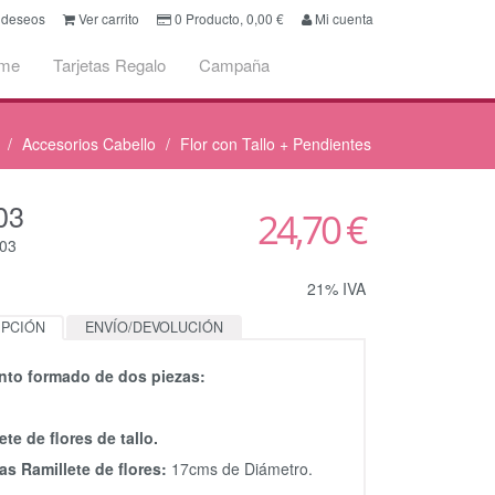
e deseos
Ver carrito
0
Producto,
0,00
€
Mi cuenta
ume
Tarjetas Regalo
Campaña
Accesorios Cabello
Flor con Tallo + Pendientes
03
24,70 €
-03
21% IVA
IPCIÓN
ENVÍO/DEVOLUCIÓN
nto formado de dos piezas:
ete de flores de tallo.
s Ramillete de flores:
17cms de Diámetro.