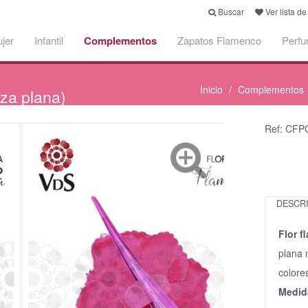
Buscar
Ver lista d
jer
Infantil
Complementos
Zapatos Flamenco
Perf
Inicio
Complementos
za plana)
Ref: CF
DESCR
Flor 
plana 
colore
Medid