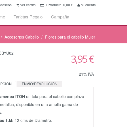
e deseos
Ver carrito
0
Producto,
0,00
€
Mi cuenta
ume
Tarjetas Regalo
Campaña
Accesorios Cabello
Flores para el cabello Mujer
PCBYU02
3,95 €
21% IVA
IPCIÓN
ENVÍO/DEVOLUCIÓN
flamenca ITOH
en tela para el cabello con pinza
metálica, disponible en una amplia gama de
s.
as T.M:
12 cms de Diámetro.