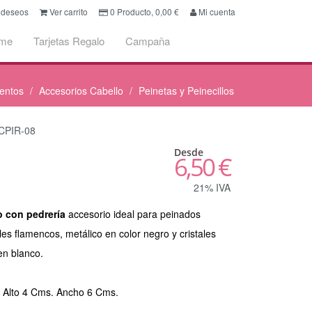
e deseos
Ver carrito
0
Producto,
0,00
€
Mi cuenta
ume
Tarjetas Regalo
Campaña
entos
Accesorios Cabello
Peinetas y Peinecillos
 CPIR-08
Desde
6,50 €
21% IVA
lo con pedrería
accesorio ideal para peinados
les flamencos, metálico en color negro y cristales
en blanco.
:
Alto 4 Cms. Ancho 6 Cms.