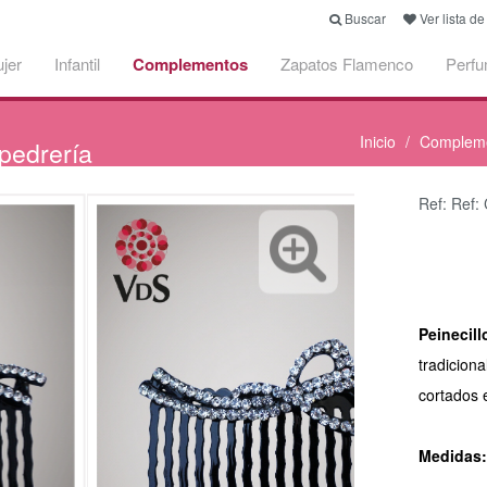
Buscar
Ver lista d
jer
Infantil
Complementos
Zapatos Flamenco
Perf
Inicio
Complem
pedrería
Ref: Ref:
Peinecil
tradiciona
cortados 
Medidas