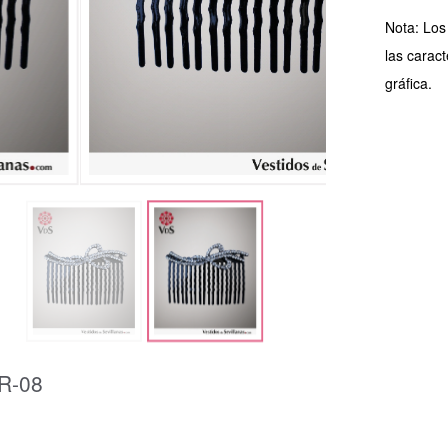
Nota: Los
las caract
gráfica.
R-08