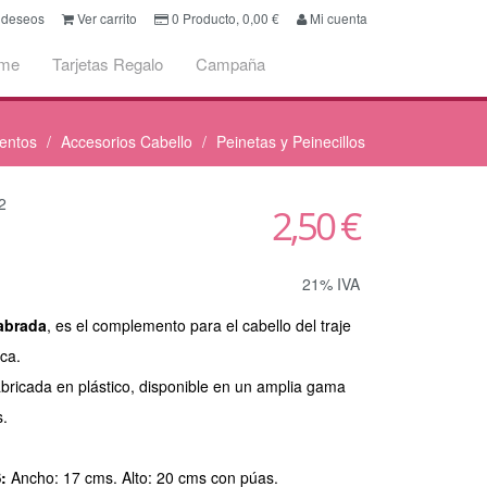
e deseos
Ver carrito
0
Producto,
0,00
€
Mi cuenta
ume
Tarjetas Regalo
Campaña
entos
Accesorios Cabello
Peinetas y Peinecillos
2
2,50 €
21% IVA
labrada
, es el complemento para el cabello del traje
ca.
abricada en plástico, disponible en un amplia gama
s.
S:
Ancho: 17 cms. Alto: 20 cms con púas.