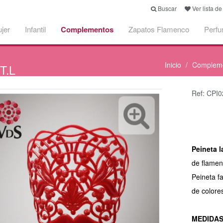
Buscar
Ver lista d
jer
Infantil
Complementos
Zapatos Flamenco
Perf
Inicio
Complem
T.L
Ref: CPI0
Peineta 
de flamen
Peineta f
de colore
MEDIDA