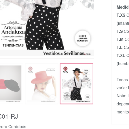
Medid
T.XS
C
(infanti
T.S
Co
T.M
Co
T.L
Con
T.XL
C
(homb
Todas 
variar
Nota: 
depend
monitor
01-RJ
ero Cordobés