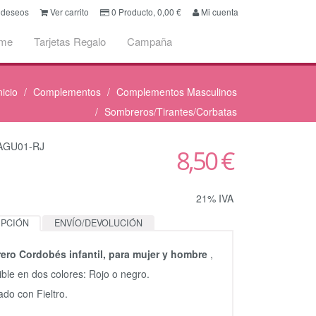
e deseos
Ver carrito
0
Producto,
0,00
€
Mi cuenta
ume
Tarjetas Regalo
Campaña
nicio
Complementos
Complementos Masculinos
Sombreros/Tirantes/Corbatas
BAGU01-RJ
8,50 €
21% IVA
IPCIÓN
ENVÍO/DEVOLUCIÓN
ero Cordobés infantil, para mujer y hombre
,
ible en dos colores: Rojo o negro.
ado con Fieltro.