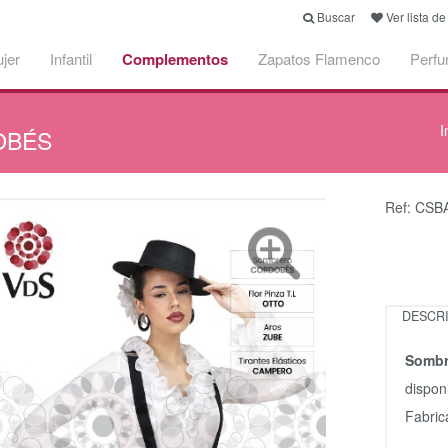
Buscar
Ver lista d
jer
Infantil
Complementos
Zapatos Flamenco
Perf
I
BÉS
Ref: CS
DESCR
Sombr
dispon
Fabric