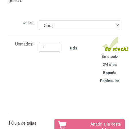
gráfica.
Color:
Unidades:
uds.
En stock-
3/4 días
España
Penínsular
Guia de tallas
Añadir a la cesta