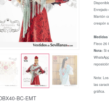
Disponibl
Enrejado 
Mantón co
crespón s
Medidas
Fleco 26
Nota:
Si 
WhatsApp 
reposición
Nota: Los
las caract
gráfica.
OBX40-BC-EMT