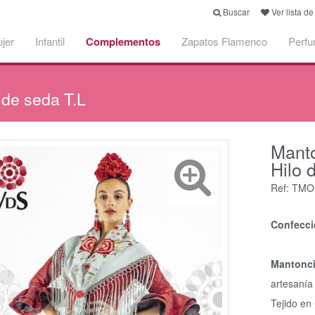
Buscar
Ver lista d
jer
Infantil
Complementos
Zapatos Flamenco
Perf
de seda T.L
Mant
Hilo 
Ref: TM
Confecci
Mantonci
artesanía
Tejido en 