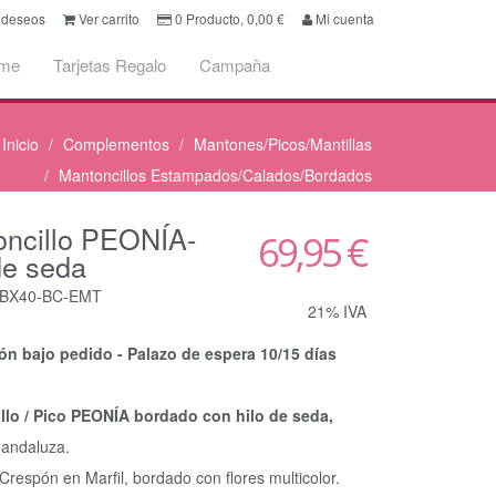
e deseos
Ver carrito
0
Producto,
0,00
€
Mi cuenta
ume
Tarjetas Regalo
Campaña
Inicio
Complementos
Mantones/Picos/Mantillas
Mantoncillos Estampados/Calados/Bordados
oncillo PEONÍA-
69,95 €
de seda
OBX40-BC-EMT
21% IVA
ón bajo pedido - Palazo de espera 10/15 días
llo / Pico PEONÍA bordado con hilo de seda,
 andaluza.
Crespón en Marfil, bordado con flores multicolor.