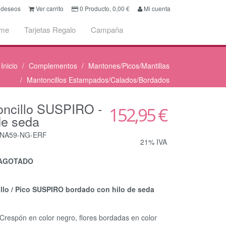
e deseos
Ver carrito
0
Producto,
0,00
€
Mi cuenta
ume
Tarjetas Regalo
Campaña
Inicio
Complementos
Mantones/Picos/Mantillas
Mantoncillos Estampados/Calados/Bordados
oncillo SUSPIRO -
152,95 €
de seda
ONA59-NG-ERF
21% IVA
o AGOTADO
llo / Pico SUSPIRO bordado con hilo de seda
 Crespón en color negro, flores bordadas en color