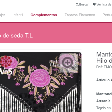
Buscar
Ver lista d
jer
Infantil
Complementos
Zapatos Flamenco
Perf
 de seda T.L
Mant
Hilo 
Ref: TM
Artícul
Mantonci
Artsanía.
Tejido en