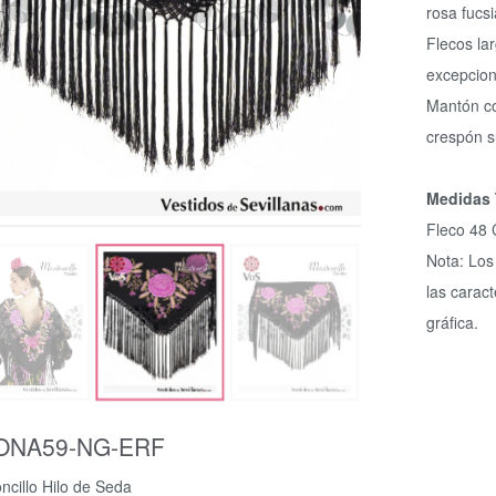
rosa fucsi
Flecos la
excepcion
Mantón co
crespón s
Medidas
Fleco 48
Nota: Los
las caract
gráfica.
ONA59-NG-ERF
ncillo Hilo de Seda