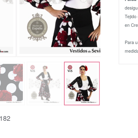
desigu
Tejido
en Cre
Para u
medida
182