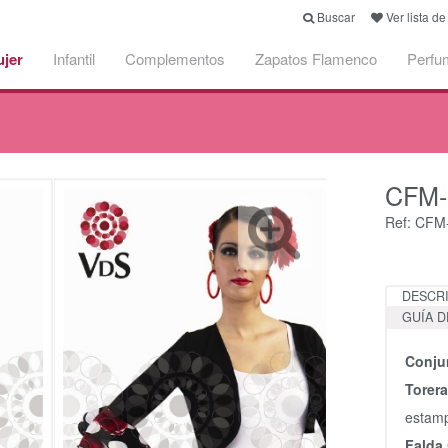
Buscar
Ver lista d
jer
Infantil
Complementos
Zapatos Flamenco
Perfu
2
CFM-
Ref: CFM
DESCR
GUÍA D
Conju
Torer
estamp
Falda