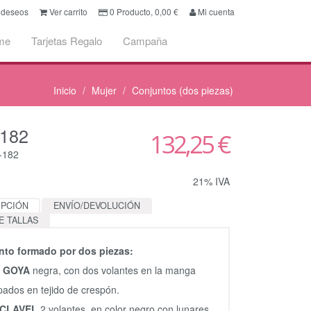
e deseos
Ver carrito
0
Producto,
0,00
€
Mi cuenta
me
Tarjetas Regalo
Campaña
Inicio
Mujer
Conjuntos (dos piezas)
182
132,25 €
-182
21% IVA
IPCIÓN
ENVÍO/DEVOLUCIÓN
E TALLAS
nto formado por dos piezas:
a GOYA
negra, con dos volantes en la manga
ados en tejido de crespón.
 CLAVEL
2 volantes, en color negro con lunares