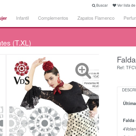
Buscar
Ver lista d
jer
Infantil
Complementos
Zapatos Flamenco
Perfu
es (T.XL)
Fald
Ref: TF
DESCR
Últim
Falda
4Volan