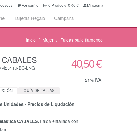
e deseos
Ver carrito
0
Producto,
0,00
€
Mi cuenta
me
Tarjetas Regalo
Campaña
Inicio
Mujer
Faldas baile flamenco
a CABALES
40,50 €
CVM25119-BC-LNG
21% IVA
IPCIÓN
GUÍA DE TALLAS
as Unidades - Precios de Liqudación
 elástica CABALES.
Falda entallada con
tes.