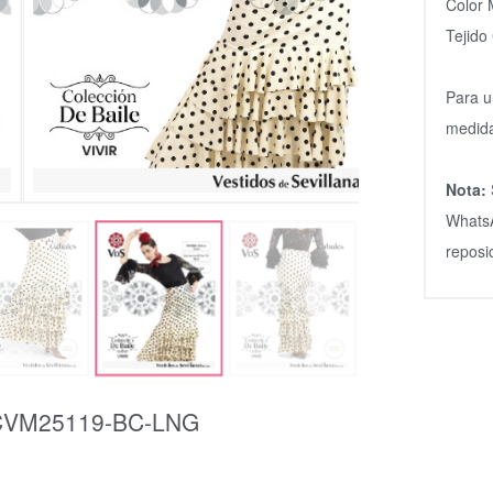
Color 
Tejido
Para u
medida
Nota:
WhatsA
reposi
CVM25119-BC-LNG