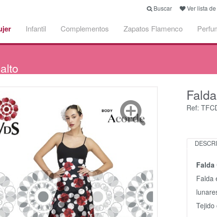
Buscar
Ver lista d
jer
Infantil
Complementos
Zapatos Flamenco
Perfu
alto
Fald
Ref: TF
DESCR
Falda 
Falda 
lunare
Tejido