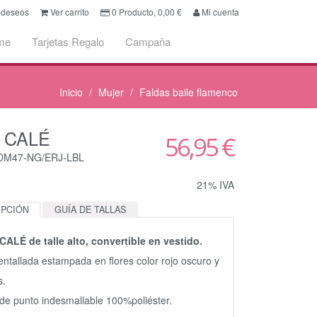
e deseos
Ver carrito
0
Producto,
0,00
€
Mi cuenta
me
Tarjetas Regalo
Campaña
Inicio
Mujer
Faldas baile flamenco
a CALÉ
56,95 €
CDM47-NG/ERJ-LBL
21% IVA
IPCIÓN
GUÍA DE TALLAS
CALÉ de talle alto, convertible en vestido.
entallada estampada en flores color rojo oscuro y
s.
 de punto indesmallable 100%poliéster.