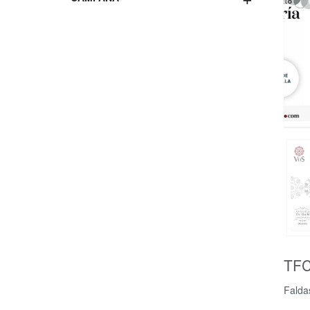
TF
Falda