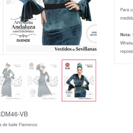
Para u
medida
Nota:
WhatsA
reposi
CDM46-VB
s de baile Flamenco