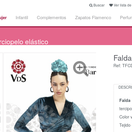
Buscar
Ver lista d
jer
Infantil
Complementos
Zapatos Flamenco
Perfu
rciopelo elástico
Fald
Ref: TF
DESCR
Falda 
tercipo
Color 
Tejido 