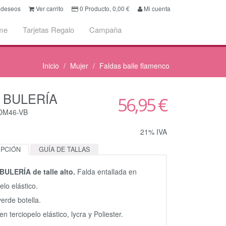
e deseos
Ver carrito
0
Producto,
0,00
€
Mi cuenta
me
Tarjetas Regalo
Campaña
Inicio
Mujer
Faldas baile flamenco
a BULERÍA
56,95 €
CDM46-VB
21% IVA
IPCIÓN
GUÍA DE TALLAS
BULERÍA de talle alto.
Falda entallada en
elo elástico.
verde botella.
en terciopelo elástico, lycra y Poliester.