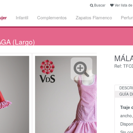
Buscar
Ver lista d
jer
Infantil
Complementos
Zapatos Flamenco
Perfu
GA (Largo)
MÁL
Ref: TF
DESCR
GUÍA D
Traje
ancho,
Dispon
Sin co