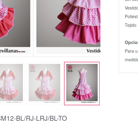
Vestid
Poliés
Tejido
Opcio
Para u
medida
M12-BL/RJ-LRJ/BL-TO