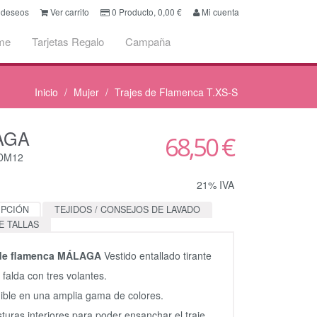
e deseos
Ver carrito
0
Producto,
0,00
€
Mi cuenta
me
Tarjetas Regalo
Campaña
Inicio
Mujer
Trajes de Flamenca T.XS-S
AGA
68,50 €
CDM12
21% IVA
IPCIÓN
TEJIDOS / CONSEJOS DE LAVADO
E TALLAS
 de flamenca MÁLAGA
Vestido entallado tirante
 falda con tres volantes.
ible en una amplia gama de colores.
sturas interiores para poder ensanchar el traje.