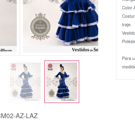
Color 
Costur
traje.
Vestid
Polést
Para u
medida
M02-AZ-LAZ