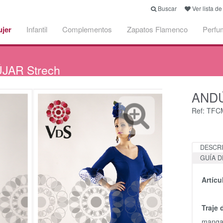
Buscar
Ver lista d
jer
Infantil
Complementos
Zapatos Flamenco
Perfu
JAR Strech
ANDÚ
Ref: TFC
DESCR
GUÍA D
Artíc
Traje
manga,