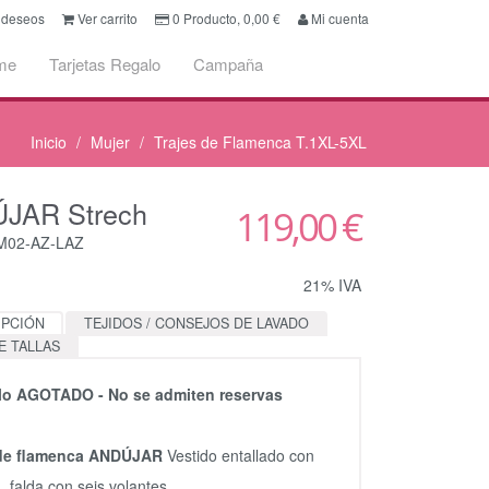
e deseos
Ver carrito
0
Producto,
0,00
€
Mi cuenta
me
Tarjetas Regalo
Campaña
Inicio
Mujer
Trajes de Flamenca T.1XL-5XL
JAR Strech
119,00 €
M02-AZ-LAZ
21% IVA
IPCIÓN
TEJIDOS / CONSEJOS DE LAVADO
E TALLAS
ulo AGOTADO - No se admiten reservas
 de flamenca ANDÚJAR
Vestido entallado con
 falda con seis volantes.