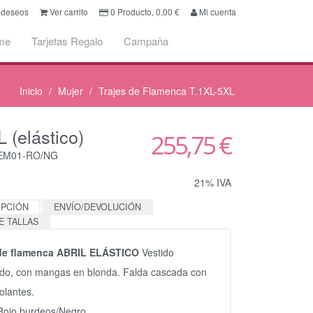
e deseos
Ver carrito
0
Producto,
0,00
€
Mi cuenta
me
Tarjetas Regalo
Campaña
Inicio
Mujer
Trajes de Flamenca T.1XL-5XL
 (elástico)
255,75 €
CEM01-RO/NG
21% IVA
IPCIÓN
ENVÍO/DEVOLUCIÓN
E TALLAS
 de flamenca ABRIL ELÁSTICO
Vestido
ado, con mangas en blonda. Falda cascada con
olantes.
Rojo burdeos/Negro.