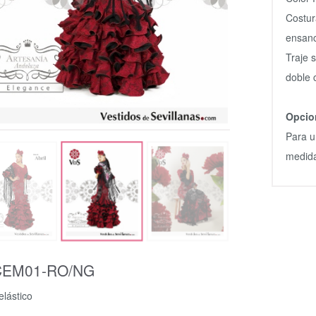
Costur
ensanc
Traje 
doble 
Opcio
Para u
medida
CEM01-RO/NG
elástico