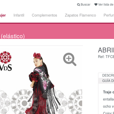
Buscar
Ver lista d
jer
Infantil
Complementos
Zapatos Flamenco
Perfu
elástico)
ABRIL
Ref: TF
DESCR
GUÍA D
Traje
entall
ocho v
Color 