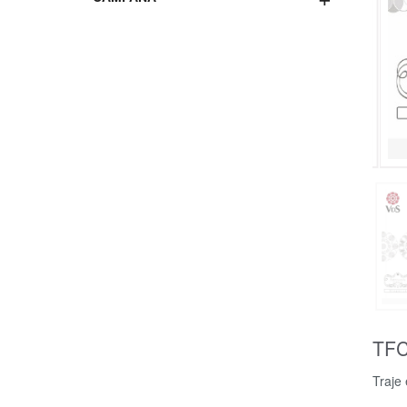
TF
Traje 