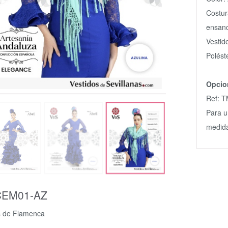
Costur
ensanc
Vestid
Polést
Opcio
Ref: T
Para u
medida
CEM01-AZ
s de Flamenca