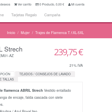
e deseos
Ver carrito
0
Producto,
0,00
€
Mi cuenta
me
Tarjetas Regalo
Campaña
Inicio
Mujer
Trajes de Flamenca T.1XL-5XL
L Strech
239,75 €
CEM01-AZ
21% IVA
IPCIÓN
TEJIDOS / CONSEJOS DE LAVADO
E TALLAS
 de flamenca ABRIL Strech
Vestido entallado
nga de encaje, falda cascada con siete
es.
Azulina / Azul Royal liso.