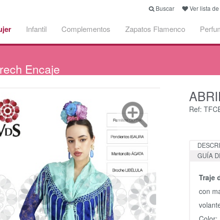
Buscar
Ver lista d
jer
Infantil
Complementos
Zapatos Flamenco
Perfu
rech Encaje
ABRI
Ref: TF
DESCR
GUÍA D
Traje
con ma
volant
Color: 