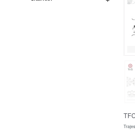
TF
Traje