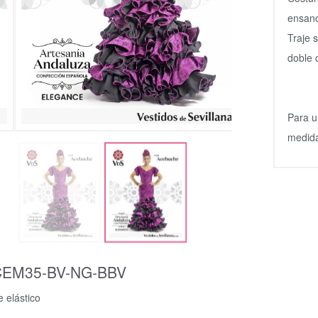
ensanc
Traje 
doble 
Para u
medida
EM35-BV-NG-BBV
 elástico