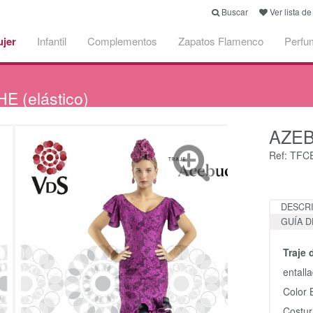
Buscar
Ver lista d
jer
Infantil
Complementos
Zapatos Flamenco
Perfu
 (elástico)
AZEB
Ref: TF
DESCR
GUÍA D
Traje
entall
Color 
Costur