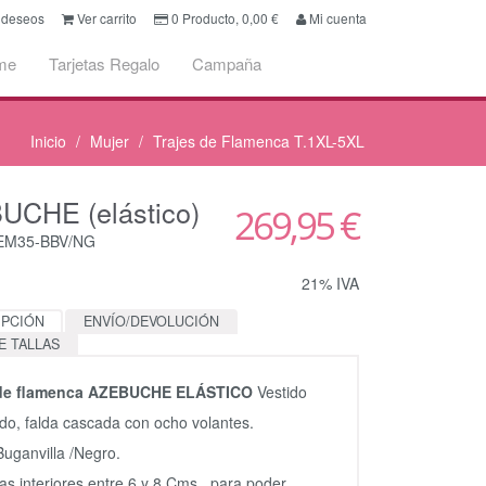
e deseos
Ver carrito
0
Producto,
0,00
€
Mi cuenta
me
Tarjetas Regalo
Campaña
Inicio
Mujer
Trajes de Flamenca T.1XL-5XL
UCHE (elástico)
269,95 €
CEM35-BBV/NG
21% IVA
IPCIÓN
ENVÍO/DEVOLUCIÓN
E TALLAS
 de flamenca AZEBUCHE ELÁSTICO
Vestido
ado, falda cascada con ocho volantes.
Buganvilla /Negro.
as interiores entre 6 y 8 Cms., para poder