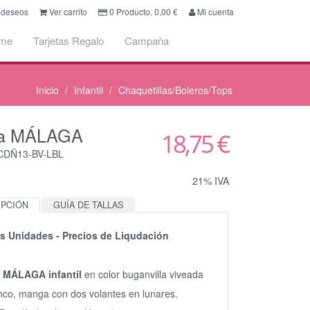
e deseos
Ver carrito
0
Producto,
0,00
€
Mi cuenta
ume
Tarjetas Regalo
Campaña
Inicio
Infantil
Chaquetillas/Boleros/Tops
ra MÁLAGA
18,75 €
CDÑ13-BV-LBL
21% IVA
IPCIÓN
GUÍA DE TALLAS
as Unidades - Precios de Liqudación
a MÁLAGA infantil
en color buganvilla viveada
nco, manga con dos volantes en lunares.