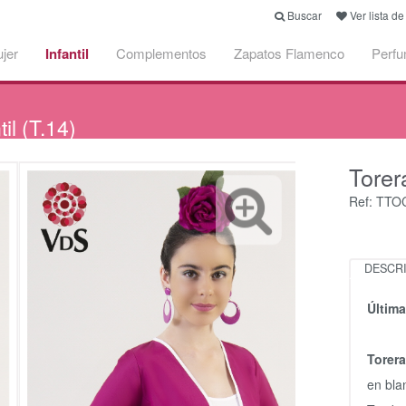
Buscar
Ver lista d
jer
Infantil
Complementos
Zapatos Flamenco
Perf
l (T.14)
Tore
Ref: TTO
DESCR
Últim
Torer
en bla