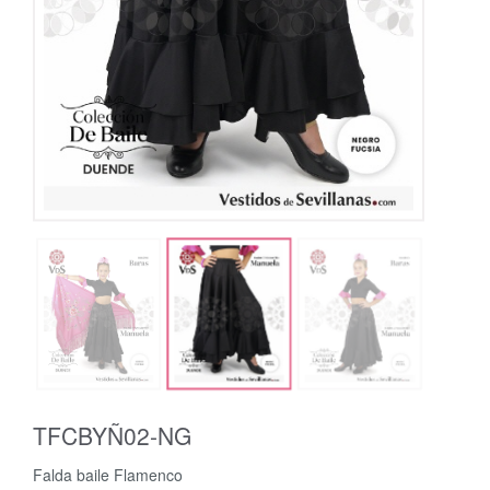
TFCBYÑ02-NG
Falda baile Flamenco