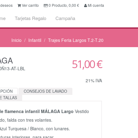
e deseos
Ver carrito
0
Producto,
0,00
€
Mi cuenta
ume
Tarjetas Regalo
Campaña
Inicio
Infantil
Trajes Feria Largos T.2-T.20
AGA
51,00 €
DÑ13-AT-LBL
21% IVA
IPCIÓN
CONSEJOS DE LAVADO
E TALLAS
 de flamenca infantil MÁLAGA Largo
Vestido
do, falda con tres volantes.
Azul Turquesa / Blanco, con lunares.
sturas interiores, para sacar.