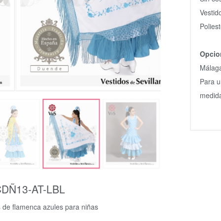
Vestid
Polies
Opcio
Málag
Para u
medida
DÑ13-AT-LBL
s de flamenca azules para niñas