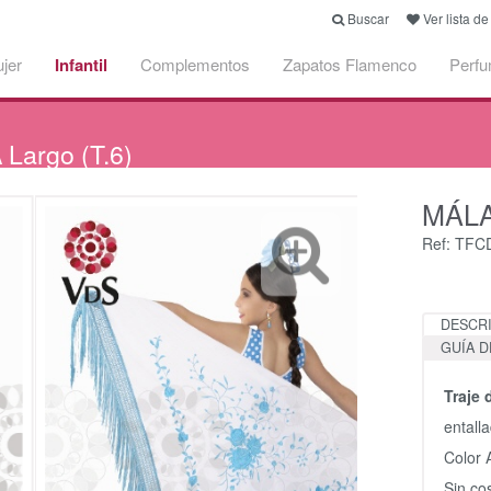
Buscar
Ver lista d
jer
Infantil
Complementos
Zapatos Flamenco
Perf
argo (T.6)
MÁL
Ref: TFC
DESCR
GUÍA D
Traje
entalla
Color 
Sin co