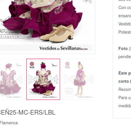
Con co
ensanc
Vestid
Polies
Foto
(
pendien
Este p
corto 
Recome
Para u
medida
EÑ25-MC-ERS/LBL
 Flamenca