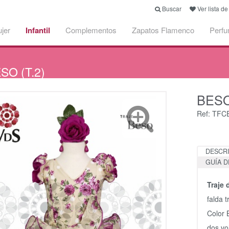
Buscar
Ver lista d
jer
Infantil
Complementos
Zapatos Flamenco
Perf
SO (T.2)
BES
Ref: TF
DESCR
GUÍA D
Traje
falda 
Color 
dos vo