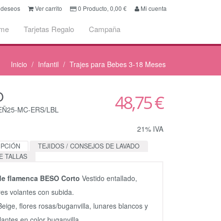
e deseos
Ver carrito
0
Producto,
0,00
€
Mi cuenta
ume
Tarjetas Regalo
Campaña
Inicio
Infantil
Trajes para Bebes 3-18 Meses
O
48,75 €
CEÑ25-MC-ERS/LBL
21% IVA
IPCIÓN
TEJIDOS / CONSEJOS DE LAVADO
E TALLAS
 de flamenca BESO Corto
Vestido entallado,
tres volantes con subida.
Beige, flores rosas/buganvilla, lunares blancos y
lantes en color buganvilla.