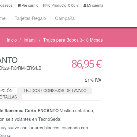
e deseos
Ver carrito
0
Producto,
0,00
€
Mi cuenta
ume
Tarjetas Regalo
Campaña
Inicio
Infantil
Trajes para Bebes 3-18 Meses
ANTO
86,95 €
CEÑ29-RC/RM-ERS/LB
21% IVA
IPCIÓN
TEJIDOS / CONSEJOS DE LAVADO
E TALLAS
 de flamenca Corto ENCANTO
Vestido entallado,
con seis volantes en TecnoSeda.
uy suave con lunares blancos, esamado con
 Rosas.