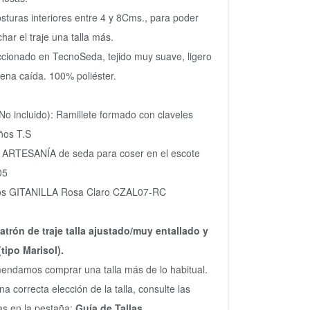
sturas interiores entre 4 y 8Cms., para poder
har el traje una talla más.
cionado en TecnoSeda, tejido muy suave, ligero
ena caída. 100% poliéster.
No incluido):
Ramillete formado con claveles
ños T.S
 ARTESANÍA de seda para coser en el escote
05
os GITANILLA Rosa Claro CZAL07-RC
atrón de traje talla ajustado/muy entallado y
(tipo Marisol).
ndamos comprar una talla más de lo habitual.
na correcta elección de la talla, consulte las
s en la pestaña:
Guía de Tallas