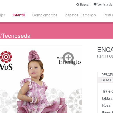
Buscar
Ver lista d
jer
Infantil
Complementos
Zapatos Flamenco
Perf
/Tecnoseda
ENC
Ref: TF
DESCR
GUÍA D
Traje
falda 
Rosa m
flores