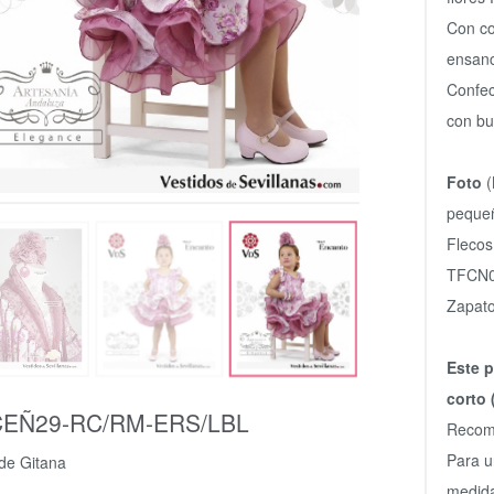
Con co
ensanc
Confec
con bu
Foto
(
peque
Flecos
TFCN
Zapat
Este p
corto 
EÑ29-RC/RM-ERS/LBL
Recome
Para u
 de Gitana
medida